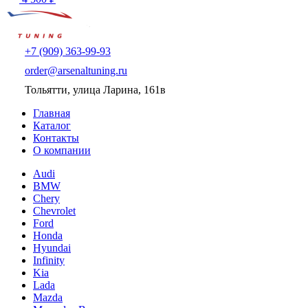
+7 (909) 363-99-93
order@arsenaltuning.ru
Тольятти, улица Ларина, 161в
Главная
Каталог
Контакты
О компании
Audi
BMW
Chery
Chevrolet
Ford
Honda
Hyundai
Infinity
Kia
Lada
Mazda