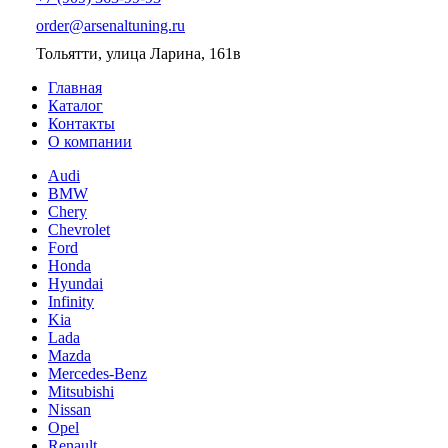
order@arsenaltuning.ru
Тольятти, улица Ларина, 161в
Главная
Каталог
Контакты
О компании
Audi
BMW
Chery
Chevrolet
Ford
Honda
Hyundai
Infinity
Kia
Lada
Mazda
Mercedes-Benz
Mitsubishi
Nissan
Opel
Renault