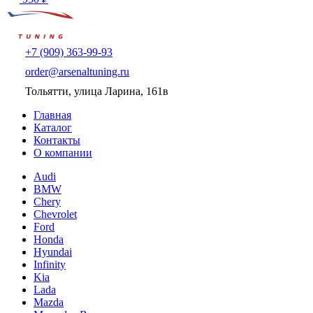
+7 (909) 363-99-93
order@arsenaltuning.ru
Тольятти, улица Ларина, 161в
Главная
Каталог
Контакты
О компании
Audi
BMW
Chery
Chevrolet
Ford
Honda
Hyundai
Infinity
Kia
Lada
Mazda