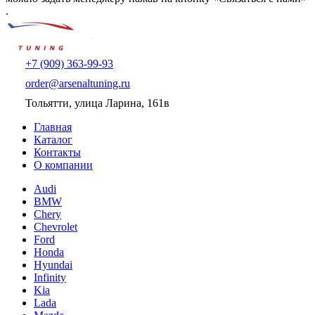
.
+7 (909) 363-99-93
order@arsenaltuning.ru
Тольятти, улица Ларина, 161в
Главная
Каталог
Контакты
О компании
Audi
BMW
Chery
Chevrolet
Ford
Honda
Hyundai
Infinity
Kia
Lada