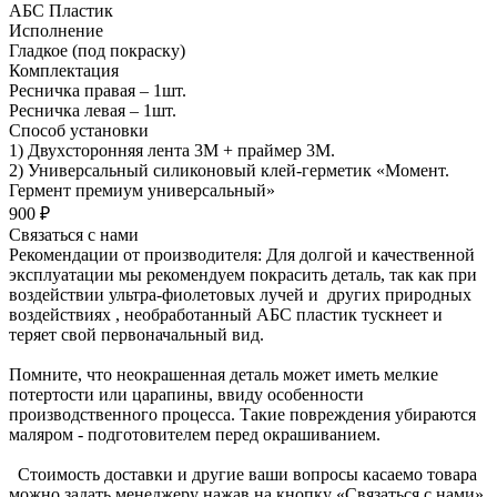
АБС Пластик
Исполнение
Гладкое (под покраску)
Комплектация
Ресничка правая – 1шт.
Ресничка левая – 1шт.
Способ установки
1) Двухсторонняя лента 3М + праймер 3М.
2) Универсальный силиконовый клей-герметик «Момент.
Гермент премиум универсальный»
900 ₽
Связаться с нами
Рекомендации от производителя: Для долгой и качественной
эксплуатации мы рекомендуем покрасить деталь, так как при
воздействии ультра-фиолетовых лучей и других природных
воздействиях , необработанный АБС пластик тускнеет и
теряет свой первоначальный вид.
Помните, что неокрашенная деталь может иметь мелкие
потертости или царапины, ввиду особенности
производственного процесса. Такие повреждения убираются
маляром - подготовителем перед окрашиванием.
Стоимость доставки и другие ваши вопросы касаемо товара
можно задать менеджеру нажав на кнопку «Связаться с нами»