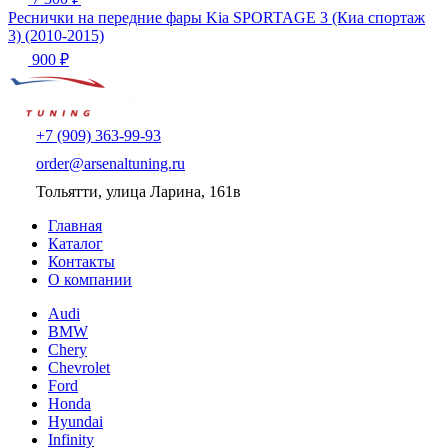
Реснички на передние фары Kia SPORTAGE 3 (Киа спортаж
3) (2010-2015)
900 ₽
+7 (909) 363-99-93
order@arsenaltuning.ru
Тольятти, улица Ларина, 161в
Главная
Каталог
Контакты
О компании
Audi
BMW
Chery
Chevrolet
Ford
Honda
Hyundai
Infinity