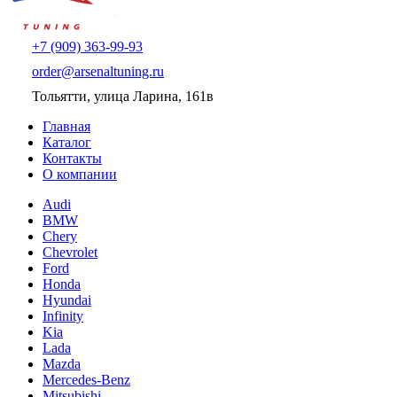
+7 (909) 363-99-93
order@arsenaltuning.ru
Тольятти, улица Ларина, 161в
Главная
Каталог
Контакты
О компании
Audi
BMW
Chery
Chevrolet
Ford
Honda
Hyundai
Infinity
Kia
Lada
Mazda
Mercedes-Benz
Mitsubishi