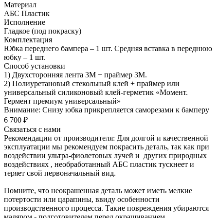
Материал
АБС Пластик
Исполнение
Гладкое (под покраску)
Комплектация
Юбка переднего бампера – 1 шт. Средняя вставка в переднюю
юбку – 1 шт.
Способ установки
1) Двухсторонняя лента 3М + праймер 3М.
2) Полиуретановый стекольный клей + праймер или
универсальный силиконовый клей-герметик «Момент.
Гермент премиум универсальный»
Внимание: Снизу юбка прикрепляется саморезами к бамперу
6 700 ₽
Связаться с нами
Рекомендации от производителя: Для долгой и качественной
эксплуатации мы рекомендуем покрасить деталь, так как при
воздействии ультра-фиолетовых лучей и других природных
воздействиях , необработанный АБС пластик тускнеет и
теряет свой первоначальный вид.
Помните, что неокрашенная деталь может иметь мелкие
потертости или царапины, ввиду особенности
производственного процесса. Такие повреждения убираются
маляром - подготовителем перед окрашиванием.