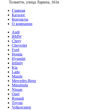
Тольятти, улица Ларина, 161в
Главная
Каталог
Контакты
О компании
Audi
BMW
Chery
Chevrolet
Ford
Honda
Hyundai
Infinity
Kia
Lada
Mazda
Mercedes-Benz
Mitsubishi
Nissan
Opel
Renault
Toyota
Volkswagen