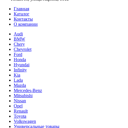
Главная
Каталог
Контакты
О компании
Audi
BMW
Chery
Chevrolet
Ford
Honda
Hyundai
Infinity
Kia
Lada
Mazda
Mercedes-Benz
Mitsubishi
Nissan
Opel
Renault
Toyota
Volkswagen
Универсальные товары